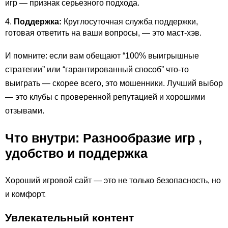
игр — признак серьезного подхода.
Поддержка:
Круглосуточная служба поддержки,
готовая ответить на ваши вопросы, — это маст-хэв.
И помните: если вам обещают “100% выигрышные
стратегии” или “гарантированный способ” что-то
выиграть — скорее всего, это мошенники. Лучший выбор
— это клубы с проверенной репутацией и хорошими
отзывами.
Что внутри: Разнообразие игр ,
удобство и поддержка
Хороший игровой сайт — это не только безопасность, но
и комфорт.
Увлекательный контент