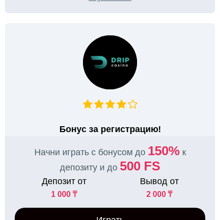
Бонус за регистрацию!
150%
Начни играть с бонусом до
к
500 FS
депозиту и до
Депозит от
Вывод от
1 000 ₸
2 000 ₸