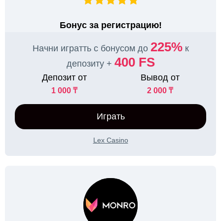
Бонус за регистрацию!
225%
Начни игратть с бонусом до
к
400 FS
депозиту +
Депозит от
Вывод от
1 000 ₸
2 000 ₸
Играть
Lex Casino