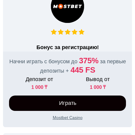
Бонус за регистрацию!
375%
Начни играть с бонусом до
за первые
445 FS
депозиты +
Депозит от
Вывод от
1 000 ₸
1 000 ₸
Играть
Mostbet Casino