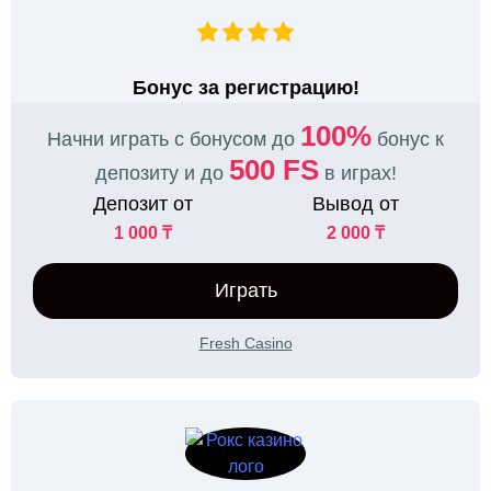
Бонус за регистрацию!
100%
Начни играть с бонусом до
бонус к
500 FS
депозиту и до
в играх!
Депозит от
Вывод от
1 000 ₸
2 000 ₸
Играть
Fresh Casino