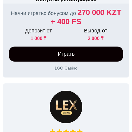
270 000 KZT
Начни игратьс бонусом до
+ 400 FS
Депозит от
Вывод от
1 000 ₸
2 000 ₸
Играть
1GO Casino