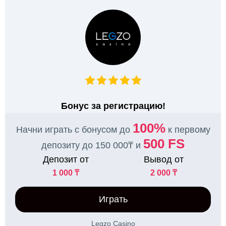
Бонус за регистрацию!
100%
Начни играть с бонусом до
к первому
500 FS
депозиту до 150 000₸ и
Депозит от
Вывод от
1 000 ₸
2 000 ₸
Играть
Legzo Casino