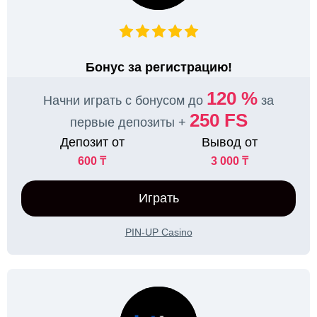
Бонус за регистрацию!
120 %
Начни играть с бонусом до
за
250 FS
первые депозиты +
Депозит от
Вывод от
600 ₸
3 000 ₸
Играть
PIN-UP Casino