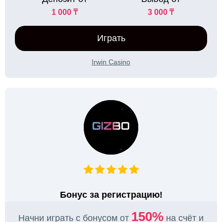
1 000 ₸
3 000 ₸
Играть
Irwin Casino
Бонус за регистрацию!
150%
Начни играть с бонусом от
на счёт и