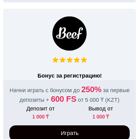
Бонус за регистрацию!
250%
Начни играть с бонусом до
за первые
600 FS
депозиты +
от 5 000 ₸ (KZT)
Депозит от
Вывод от
1 000 ₸
1 000 ₸
Играть