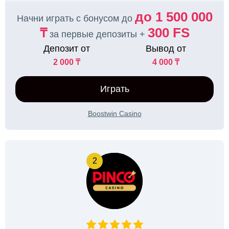
до 1 500 000
Начни играть с бонусом до
₸
300 FS
за первые депозиты +
Депозит от
Вывод от
2 000 ₸
4 000 ₸
Играть
Boostwin Casino
2