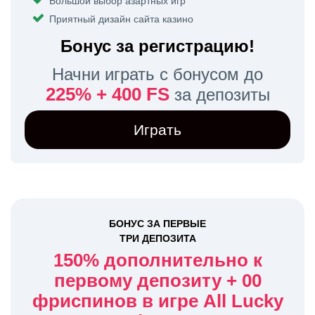
Большой выбор азартных игр
Приятный дизайн сайта казино
Бонус за регистрацию!
Начни играть с бонусом до
225% + 400 FS
за депозиты
Играть
БОНУС ЗА ПЕРВЫЕ
ТРИ ДЕПОЗИТА
150% дополнительно к
первому депозиту + 00
фриспинов в игре All Lucky