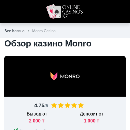
Все Казино
Monro Casino
Обзор казино Monro
4.75
/5
Вывод от
Депозит от
2 000 ₸
1 000 ₸