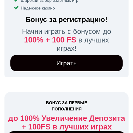
Широкий выбор азартных игр
Надежное казино
Бонус за регистрацию!
Начни играть с бонусом до
100% + 100 FS
в лучших
играх!
Играть
БОНУС ЗА ПЕРВЫЕ
ПОПОЛНЕНИЯ
до 100% Увеличение Депозита
+ 100FS в лучших играх