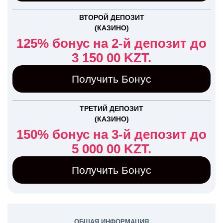
ВТОРОЙ ДЕПОЗИТ
(КАЗИНО)
125% бонус на 2-й депозит до
3 150 00 KZT.
Получить Бонус
ТРЕТИЙ ДЕПОЗИТ
(КАЗИНО)
150% бонус на 3-й депозит до
5 000 00 KZT.
Получить Бонус
ОБЩАЯ ИНФОРМАЦИЯ